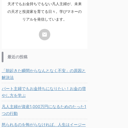
天才でもお金持ちでもない凡人主婦が、未来
の天才と投資家を育てる日々。学びマネーの
リアルを発信しています。
最近の投稿
「朝起きた瞬間からなんとなく不安」の原因と
解決法
パート主婦でもお金持ちになりたい！お金の増
やし方を学ぶ
凡人主婦が資産1,000万円になるためのたった1
つの行動
怒られるのを怖がらなければ、人生はイージー