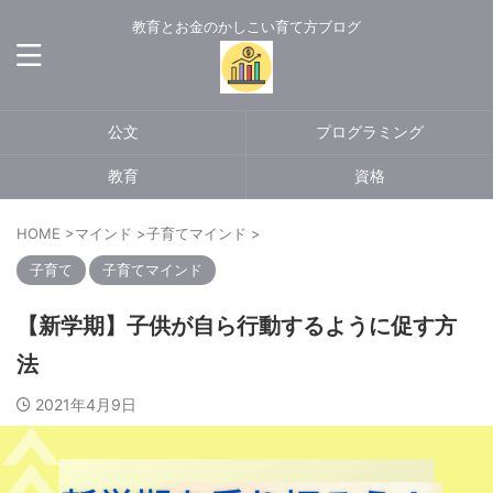
教育とお金のかしこい育て方ブログ
公文
プログラミング
教育
資格
HOME
>
マインド
>
子育てマインド
>
子育て
子育てマインド
【新学期】子供が自ら行動するように促す方
法
2021年4月9日