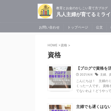
教育とお金のかしこい育て方ブログ
凡人主婦が育てるミライ
お問い合わせ
トップページ
公文
HOME
>
資格
>
資格
【ブログで資格を
2021/4/4
主婦、
こんにちは！ 主婦の
くった一人です。 資格
てないわよ！どうやって活
主婦でも遅くはな