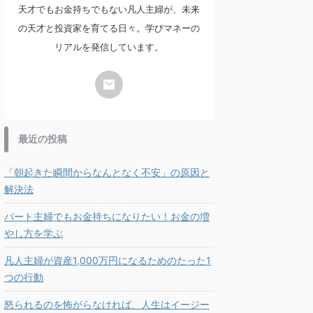
天才でもお金持ちでもない凡人主婦が、未来
の天才と投資家を育てる日々。学びマネーの
リアルを発信しています。
最近の投稿
「朝起きた瞬間からなんとなく不安」の原因と
解決法
パート主婦でもお金持ちになりたい！お金の増
やし方を学ぶ
凡人主婦が資産1,000万円になるためのたった1
つの行動
怒られるのを怖がらなければ、人生はイージー